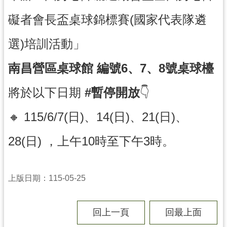
局
礙者會長盃桌球錦標賽(國家代表隊遴
機
選)培訓活動」
關
通
南昌營區桌球館
編號6、7、8號桌球檯
訊
錄
將於以下日期
#暫停開放
👇
場
館
🔸
115/6/7(日)、14(日)、21(日)、
介
紹
28(日) ，上午10時至下午3時。
體
育
上版日期：115-05-25
活
動
回上一頁
回最上面
業