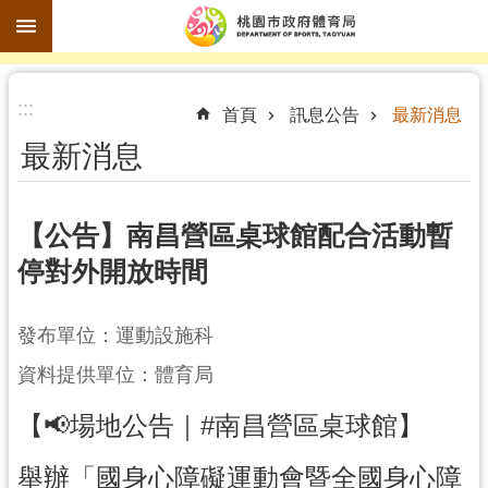
跳到主要內容區塊
進
:::
階
首頁
訊息公告
最新消息
搜
最新消息
尋
【公告】南昌營區桌球館配合活動暫
停對外開放時間
訊
息
公
發布單位：運動設施科
告
資料提供單位：體育局
認
【📢場地公告｜#南昌營區桌球館
】
識
體
舉辦「國身心障礙運動會暨全國身心障
育