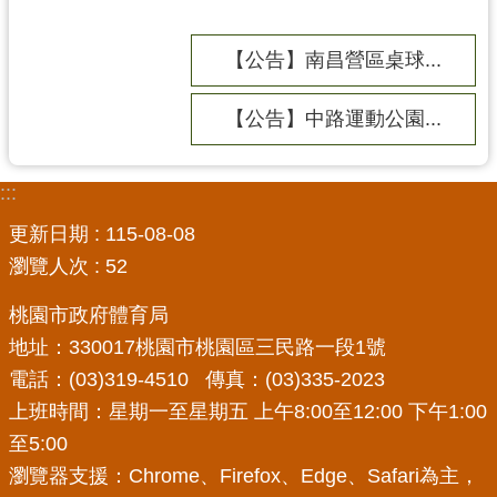
務
資
訊
【公告】南昌營區桌球...
便
【公告】中路運動公園...
民
服
務
:::
政
更新日期
115-08-08
府
瀏覽人次
52
資
訊
桃園市政府體育局
公
地址：330017桃園市桃園區三民路一段1號
開
電話：(03)319-4510 傳真：(03)335-2023
上班時間：星期一至星期五 上午8:00至12:00 下午1:00
回
至5:00
首
頁
瀏覽器支援：Chrome、Firefox、Edge、Safari為主，