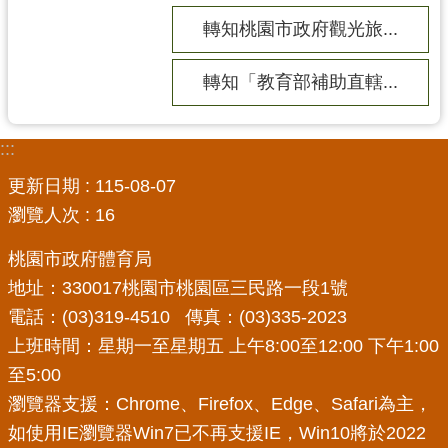
務
資
轉知桃園市政府觀光旅...
訊
轉知「教育部補助直轄...
便
民
服
:::
務
更新日期
115-08-07
政
瀏覽人次
16
府
資
桃園市政府體育局
訊
地址：330017桃園市桃園區三民路一段1號
公
電話：(03)319-4510 傳真：(03)335-2023
開
上班時間：星期一至星期五 上午8:00至12:00 下午1:00
至5:00
回
首
瀏覽器支援：Chrome、Firefox、Edge、Safari為主，
頁
如使用IE瀏覽器Win7已不再支援IE，Win10將於2022