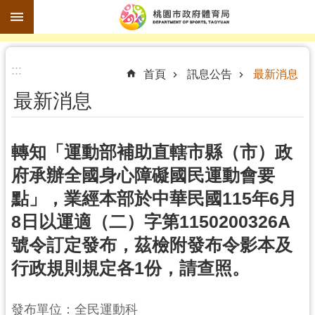
跳到主要內容區塊
進
:::
階
首頁
訊息公告
最新消息
搜
最新消息
尋
轉知「運動部補助直轄市縣（市）政
府承辦全國身心障礙國民運動會要
訊
點」，業經本部於中華民國115年6月
息
公
8日以運適（二）字第1150200326A
告
號令訂定發布，茲檢附發布令影本及
認
行政規則規定各1份，請查照。
識
體
發布單位：全民運動科
育