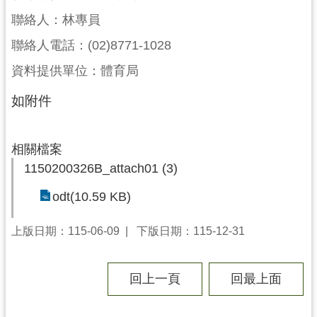
局
聯絡人：林專員
機
聯絡人電話：(02)8771-1028
關
資料提供單位：體育局
通
訊
如附件
錄
場
相關檔案
館
1150200326B_attach01 (3)
介
紹
odt(10.59 KB)
體
上版日期：115-06-09
下版日期：115-12-31
育
活
動
回上一頁
回最上面
業