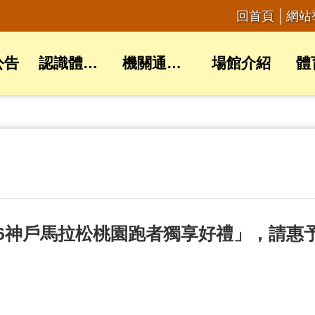
回首頁
網站
公告
認識體育局
機關通訊錄
場館介紹
體
26神戶馬拉松桃園跑者獨享好禮」，請惠