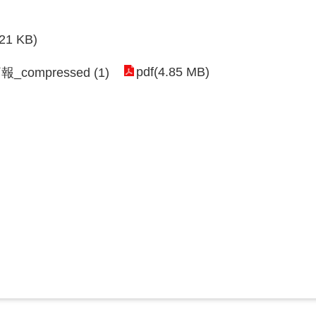
.21 KB)
pdf(4.85 MB)
mpressed (1)