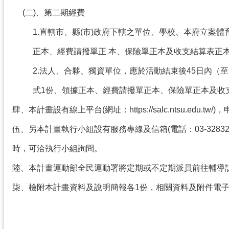
(二)、第二期經費
1.直轄市、縣(市)政府下轄之單位、學校、本府立案體
正本、經費請撥單正 本、保險單正本及收支結算表正
2.法人、合夥、獨資單位，應於活動結束後45日內（至
式1份、領據正本、經費請撥單正本、保險單正本及收
肆、本計畫設有線上平台(網址：https://salc.ntsu.e
伍、另本計畫執行小組設有服務專線及信箱(電話：03-3283201
時，可洽執行小組詢問。
陸、本計畫運動部全民運動署將定期或不定期派員前往輔導
柒、檢附本計畫資料及說明簡報各1份，相關資料及附件電子檔另置於運