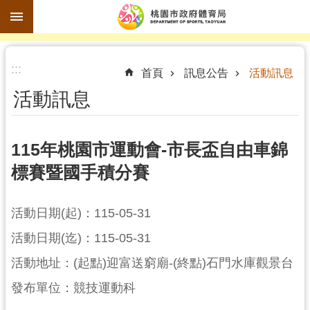
跳到主要內容區塊
進
:::
階
首頁
訊息公告
活動訊息
搜
活動訊息
尋
115年桃園市運動會-市長盃自由車錦
標賽暨國手積分賽
訊
息
公
活動日期(起)：115-05-31
告
活動日期(迄)：115-05-31
認
活動地址：(起點)迎富送窮廟-(終點)石門水庫觀景台
識
發布單位：競技運動科
體
育