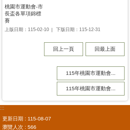
務
桃園市運動會-市
資
長盃各單項錦標
訊
賽
便
上版日期：115-02-10
下版日期：115-12-31
民
服
務
回上一頁
回最上面
政
府
資
115年桃園市運動會...
訊
公
115年桃園市運動會...
開
:::
回
首
更新日期
115-08-07
頁
瀏覽人次
566