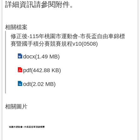
詳細資訊請參閱附件。
局
機
關
相關檔案
通
修正後-115年桃園市運動會-市長盃自由車錦標
訊
賽暨國手積分賽競賽規程v10(0508)
錄
docx(1.49 MB)
場
館
pdf(442.88 KB)
介
odt(2.02 MB)
紹
體
育
相關圖片
活
動
業