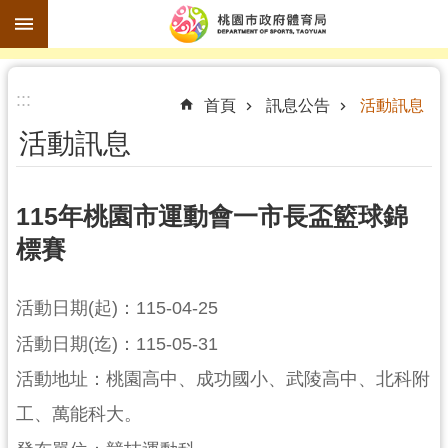
跳到主要內容區塊
進
:::
階
首頁
訊息公告
活動訊息
搜
活動訊息
尋
115年桃園市運動會一市長盃籃球錦
標賽
訊
息
公
活動日期(起)：115-04-25
告
活動日期(迄)：115-05-31
認
活動地址：桃園高中、成功國小、武陵高中、北科附
識
工、萬能科大。
體
育