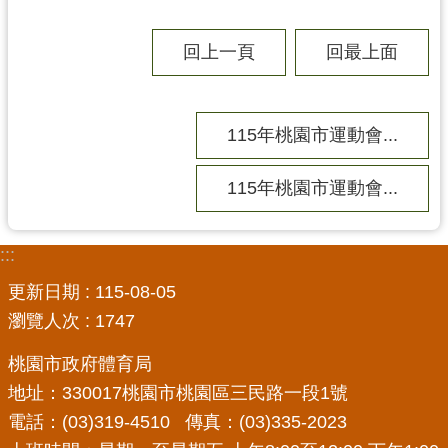
網
站
回上一頁
回最上面
導
覽
市
115年桃園市運動會...
政
信
115年桃園市運動會...
箱
E
:::
n
g
更新日期
115-08-05
l
瀏覽人次
1747
i
s
桃園市政府體育局
h
地址：330017桃園市桃園區三民路一段1號
桃
電話：(03)319-4510 傳真：(03)335-2023
園