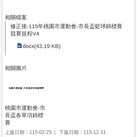
務
資
訊
相關檔案
修正後-115年桃園市運動會-市長盃籃球錦標賽
便
競賽規程V4
民
服
docx(43.19 KB)
務
政
相關圖片
府
資
訊
公
開
桃園市運動會-市
長盃各單項錦標
回
賽
首
頁
上版日期：115-02-25
下版日期：115-12-31