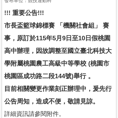
發布單位：競技運動科
局
!!!
重要公告!!!
機
關
市長盃籃球錦標賽 「機關社會組」 賽
通
訊
事，
原訂於115年5月9日至10日假桃園
錄
高中辦理，
因故調整至國立臺北科技大
場
館
學附屬桃園農工高級中等學校 (桃園市
介
紹
桃園區成功路二段144號)舉行 。
體
目前相關變更作業刻正辦理中，
爰先行
育
活
公告周知，造成不便，敬請見諒。
動
業
詳細資訊請參閱附件。