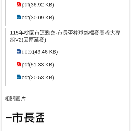
市
pdf(36.92 KB)
政
府
odt(30.09 KB)
隱
115年桃園市運動會-市長盃棒球錦標賽賽程大專
私
組V2(因雨延賽)
權
docx(43.46 KB)
政
策
pdf(51.33 KB)
網
odt(20.53 KB)
站
安
全
相關圖片
政
策
政
府