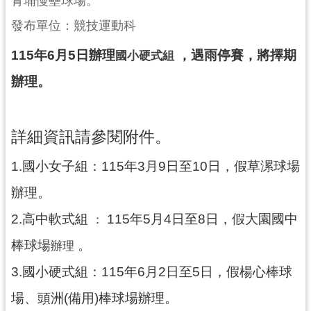
青埔慢壘球場。
局
發布單位：競技運動科
機
115年6月5日辦理
，遇雨停賽，將擇期
國小硬式組
關
通
辦理。
訊
錄
詳細資訊請參閱附件。
場
館
1.國小女子組：115年3月9日至10日，假草漯球場
介
紹
辦理。
體
2.高中軟式組
115年5月4日至8日，假大園國中
：
育
棒球場
。
辦理
活
動
3.國小硬式組：115年6月2日至5日，假楊心棒球
業
場、頭洲(備用)棒球場辦理。