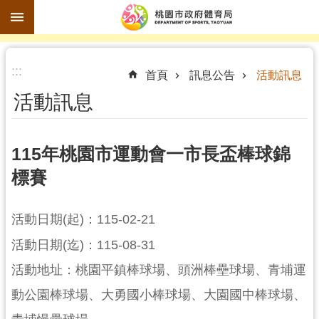
跳到主要內容區塊
進
:::
階
首頁
訊息公告
活動訊息
搜
活動訊息
尋
115年桃園市運動會一市長盃棒球錦
標賽
訊
息
公
活動日期(起)：115-02-21
告
活動日期(迄)：115-08-31
認
活動地址：桃園平鎮棒球場、頭洲棒壘球場、青埔運
識
動公園棒球場、大勇國小棒球場、大園國中棒球場、
體
育