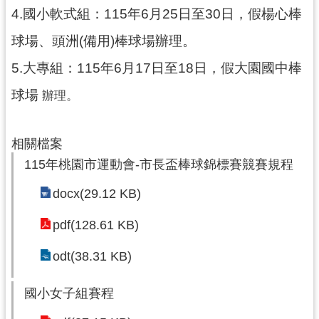
務
4.國小軟式組：115年6月25日至30日，假楊心棒
資
訊
球場、頭洲(備用)棒球場辦理。
便
5.大專組：115年6月17日至18日，假大園國中棒
民
球場
辦理。
服
務
相關檔案
政
府
115年桃園市運動會-市長盃棒球錦標賽競賽規程
資
docx(29.12 KB)
訊
公
pdf(128.61 KB)
開
odt(38.31 KB)
回
首
國小女子組賽程
頁