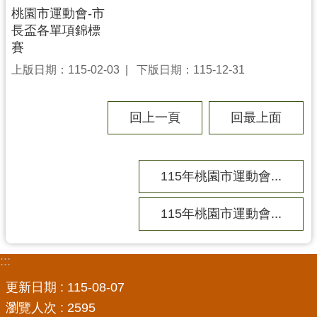
網
桃園市運動會-市
站
長盃各單項錦標
資
賽
料
上版日期：115-02-03
下版日期：115-12-31
開
放
宣
回上一頁
回最上面
告
桃
趣
115年桃園市運動會...
總
動
115年桃園市運動會...
園
f
a
:::
c
e
更新日期
115-08-07
b
瀏覽人次
2595
o