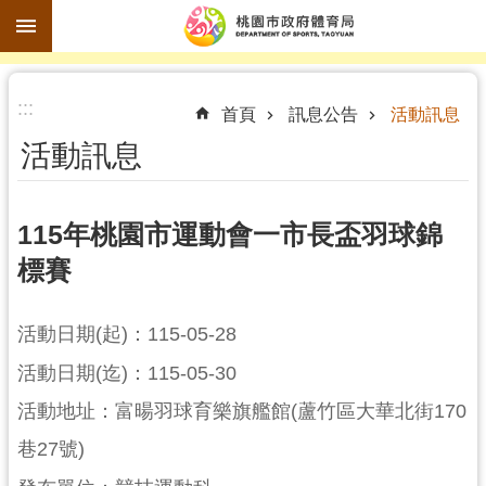
跳到主要內容區塊
進
:::
階
首頁
訊息公告
活動訊息
搜
活動訊息
尋
115年桃園市運動會一市長盃羽球錦
標賽
訊
息
公
活動日期(起)：115-05-28
告
活動日期(迄)：115-05-30
認
活動地址：富暘羽球育樂旗艦館(蘆竹區大華北街170
識
巷27號)
體
育