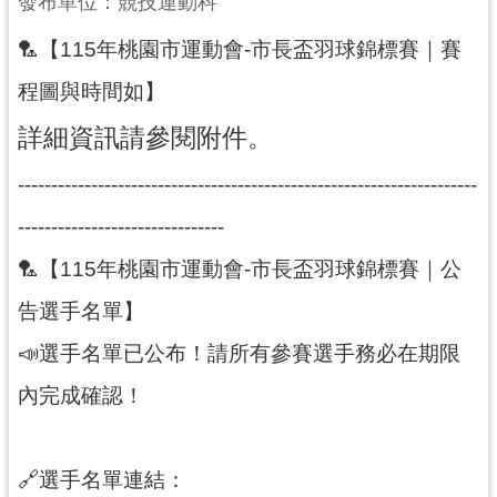
發布單位：競技運動科
局
🏸【115年桃園市運動會-市長盃羽球錦標賽｜賽
機
程圖與時間如】
關
通
詳細資訊請參閱附件。
訊
錄
---------------------------------------------------------------------
場
-------------------------------
館
🏸【115年桃園市運動會-市長盃羽球錦標賽｜公
介
紹
告選手名單】
體
📣選手名單已公布！請所有參賽選手務必在期限
育
內完成確認！
活
動
業
🔗選手名單連結：