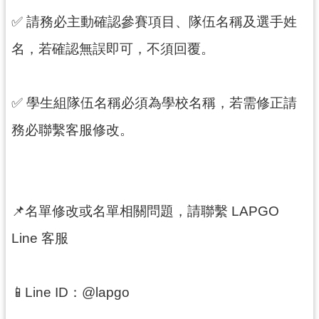
網
✅ 請務必主動確認參賽項目、隊伍名稱及選手姓
站
名，若確認無誤即可，不須回覆。
導
覽
市
✅ 學生組隊伍名稱必須為學校名稱，若需修正請
政
務必聯繫客服修改。
信
箱
E
n
g
📌名單修改或名單相關問題，請聯繫 LAPGO
l
i
Line 客服
s
h
📱Line ID：@lapgo
桃
園