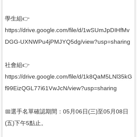
務
資
訊
學生組👉
便
https://drive.google.com/file/d/1wSUmJpDIHfMv
民
DGG-UXNWPu4jPMJYQ5dg/view?usp=sharing
服
務
政
社會組👉
府
https://drive.google.com/file/d/1k8QaM5LNl35kG
資
訊
f99EizQGL77i61VwJcN/view?usp=sharing
公
開
📅選手名單確認期間：05月06日(三)至05月08日
回
(五)下午5點止。
首
頁