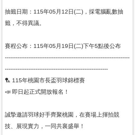
市
政
抽籤日期：115年05月12日(二)，採電腦亂數抽
府
籤，不得異議。
隱
私
賽程公布：115年05月19日(二)下午5點後公布
權
政
---------------------------------------------------------------------
策
---------------------------------------------------------
網
🏸 115年桃園市長盃羽球錦標賽
站
安
📣 即日起正式開放報名！
全
政
策
誠摯邀請羽球好手齊聚桃園，在賽場上揮拍競
政
技、展現實力，一同共襄盛舉！
府