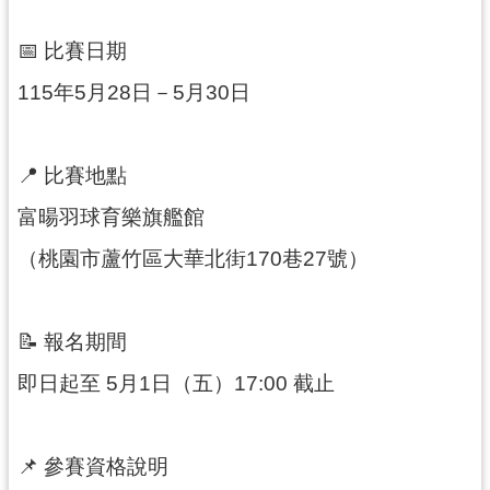
網
站
📅 比賽日期
資
料
115年5月28日－5月30日
開
放
宣
📍 比賽地點
告
富暘羽球育樂旗艦館
桃
（桃園市蘆竹區大華北街170巷27號）
趣
總
動
園
📝 報名期間
f
即日起至 5月1日（五）17:00 截止
a
c
e
b
📌 參賽資格說明
o