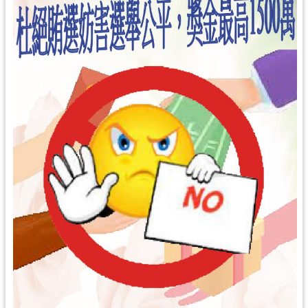
局
機
關
通
訊
錄
場
館
介
紹
體
育
活
動
業