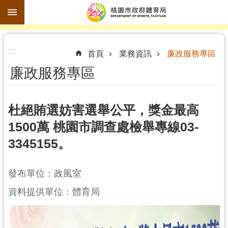
跳到主要內容區塊
進
:::
階
首頁
業務資訊
廉政服務專區
搜
廉政服務專區
尋
杜絕賄選妨害選舉公平，獎金最高
1500萬 桃園市調查處檢舉專線03-
訊
3345155。
息
公
告
發布單位：政風室
認
資料提供單位：體育局
識
體
育