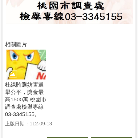
務
資
訊
便
民
服
相關圖片
務
政
府
資
訊
杜絕賄選妨害選
公
舉公平，獎金最
開
高1500萬 桃園市
調查處檢舉專線
03-3345155。
回
首
上版日期：112-09-13
頁