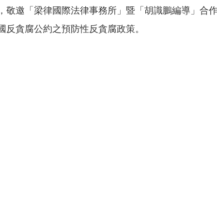
，敬邀「梁律國際法律事務所」暨「胡識鵬編導」合
國反貪腐公約之預防性反貪腐政策。