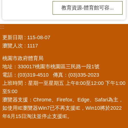
務
資
教育資源-體育館可容...
訊
便
:::
民
更新日期
115-08-07
服
瀏覽人次
1117
務
政
桃園市政府體育局
府
地址：330017桃園市桃園區三民路一段1號
資
電話：(03)319-4510 傳真：(03)335-2023
訊
上班時間：星期一至星期五 上午8:00至12:00 下午1:00
公
至5:00
開
瀏覽器支援：Chrome、Firefox、Edge、Safari為主，
如使用IE瀏覽器Win7已不再支援IE，Win10將於2022
回
首
年6月15日淘汰並停止支援IE。
頁