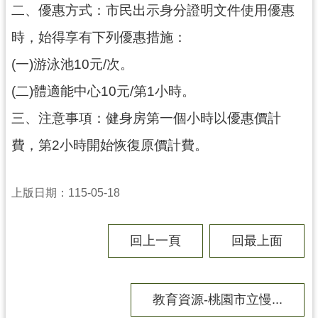
二、優惠方式：市民出示身分證明文件使用優惠
局
時，始得享有下列優惠措施：
機
關
(一)游泳池10元/次。
通
(二)體適能中心10元/第1小時。
訊
錄
三、注意事項：健身房第一個小時以優惠價計
場
費，第2小時開始恢復原價計費。
館
介
紹
上版日期：115-05-18
體
育
回上一頁
回最上面
活
動
教育資源-桃園市立慢...
業