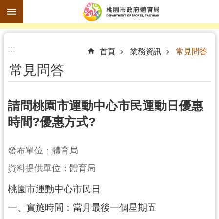
跳到主要內容區塊
進
:::
階
首頁
業務資訊
常見問答
搜
常見問答
尋
請問桃園市運動中心市民運動日優惠
時間?優惠方式?
訊
息
公
發布單位：體育局
告
資料提供單位：體育局
認
桃園市運動中心市民日
識
體
一、實施時間：當月最後一個星期五
育