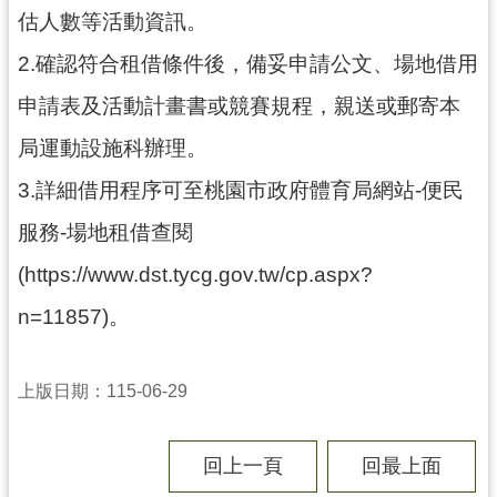
估人數等活動資訊。
局
2.確認符合租借條件後，備妥申請公文、場地借用
機
關
申請表及活動計畫書或競賽規程，親送或郵寄本
通
局運動設施科辦理。
訊
錄
3.詳細借用程序可至桃園市政府體育局網站-便民
場
服務-場地租借查閱
館
(https://www.dst.tycg.gov.tw/cp.aspx?
介
紹
n=11857)。
體
育
上版日期：115-06-29
活
動
回上一頁
回最上面
業