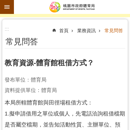
跳到主要內容區塊
進
:::
階
首頁
業務資訊
常見問答
搜
常見問答
尋
教育資源-體育館租借方式？
訊
發布單位：體育局
息
公
資料提供單位：體育局
告
本局所轄體育館與田徑場租借方式：
認
1.擬申請借用之單位或個人，先電話洽詢租借檔期
識
體
是否屬空檔期，並告知活動性質、主辦單位、預
育