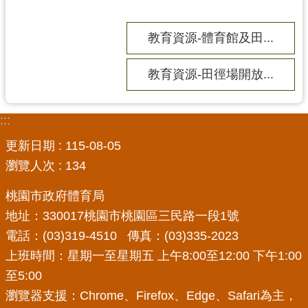
務
資
訊
教育資源-體育館及田...
便
教育資源-田徑場開放...
民
服
務
:::
政
更新日期
115-08-05
府
瀏覽人次
134
資
訊
桃園市政府體育局
公
地址：330017桃園市桃園區三民路一段1號
開
電話：(03)319-4510 傳真：(03)335-2023
上班時間：星期一至星期五 上午8:00至12:00 下午1:00
回
至5:00
首
頁
瀏覽器支援：Chrome、Firefox、Edge、Safari為主，