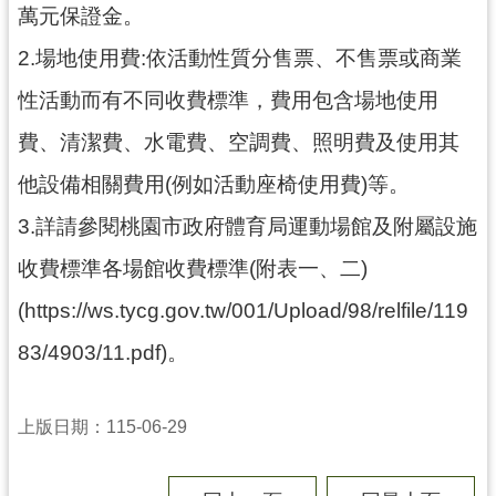
萬元保證金。
局
2.場地使用費:依活動性質分售票、不售票或商業
機
關
性活動而有不同收費標準，費用包含場地使用
通
費、清潔費、水電費、空調費、照明費及使用其
訊
錄
他設備相關費用(例如活動座椅使用費)等。
場
3.詳請參閱桃園市政府體育局運動場館及附屬設施
館
收費標準各場館收費標準(附表一、二)
介
紹
(https://ws.tycg.gov.tw/001/Upload/98/relfile/119
體
83/4903/11.pdf)。
育
活
動
上版日期：115-06-29
業