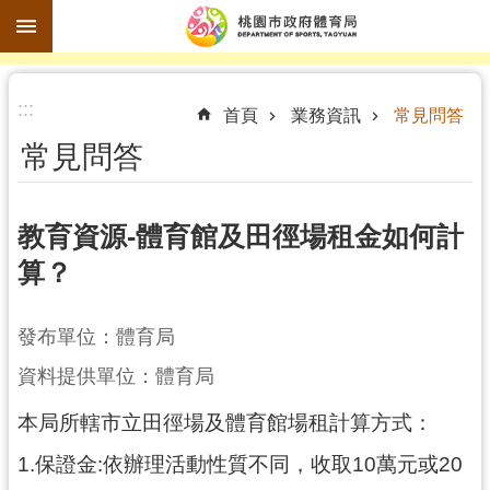
跳到主要內容區塊
進
:::
階
首頁
業務資訊
常見問答
搜
常見問答
尋
教育資源-體育館及田徑場租金如何計
算？
訊
息
公
發布單位：體育局
告
資料提供單位：體育局
認
本局所轄市立田徑場及體育館場租計算方式：
識
體
1.保證金:依辦理活動性質不同，收取10萬元或20
育