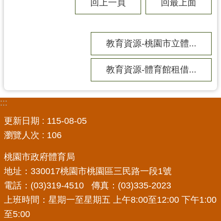
務
回上一頁
回最上面
資
訊
教育資源-桃園市立體...
便
民
服
教育資源-體育館租借...
務
政
:::
府
更新日期
115-08-05
資
訊
瀏覽人次
106
公
桃園市政府體育局
開
地址：330017桃園市桃園區三民路一段1號
電話：(03)319-4510 傳真：(03)335-2023
回
首
上班時間：星期一至星期五 上午8:00至12:00 下午1:00
頁
至5:00