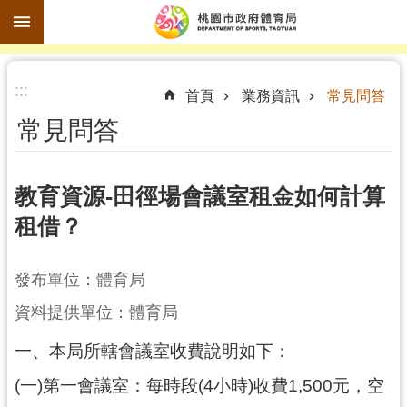
跳到主要內容區塊
進
:::
階
首頁
業務資訊
常見問答
搜
常見問答
尋
教育資源-田徑場會議室租金如何計算
租借？
訊
息
公
發布單位：體育局
告
資料提供單位：體育局
認
一、本局所轄會議室收費說明如下：
識
體
(一)第一會議室：每時段(4小時)收費1,500元，空
育