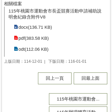
相關檔案
局
115年桃園市運動會市長盃競賽活動申請補助說
機
明會紀錄含附件V8
關
docx(136.71 KB)
通
訊
pdf(383.58 KB)
錄
odt(112.06 KB)
場
館
介
上版日期：114-12-01
下版日期：116-01-01
紹
體
回上一頁
回最上面
育
活
動
115年桃園市運動會...
業