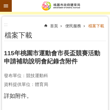
跳到主要內容區塊
進
:::
階
首頁
便民服務
檔案下載
搜
檔案下載
尋
115年桃園市運動會市長盃競賽活動
申請補助說明會紀錄含附件
訊
息
公
發布單位：競技運動科
告
資料提供單位：體育局
認
詳如附件。
識
體
育