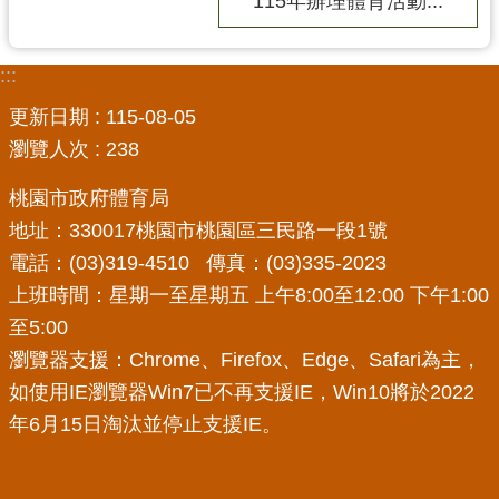
務
115年辦理體育活動...
資
訊
:::
便
更新日期
115-08-05
民
瀏覽人次
238
服
務
桃園市政府體育局
政
地址：330017桃園市桃園區三民路一段1號
府
電話：(03)319-4510 傳真：(03)335-2023
資
上班時間：星期一至星期五 上午8:00至12:00 下午1:00
訊
至5:00
公
開
瀏覽器支援：Chrome、Firefox、Edge、Safari為主，
如使用IE瀏覽器Win7已不再支援IE，Win10將於2022
回
年6月15日淘汰並停止支援IE。
首
頁