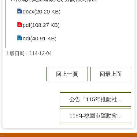
市
政
docx(20.20 KB)
府
pdf(108.27 KB)
隱
odt(40.91 KB)
私
權
上版日期：114-12-04
政
策
回上一頁
回最上面
網
站
安
全
公告「115年推動社...
政
策
115年桃園市運動會...
政
府
:::