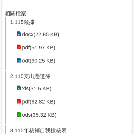
局
相關檔案
機
1.115領據
關
通
docx(22.85 KB)
訊
錄
pdf(51.97 KB)
場
odt(30.25 KB)
館
介
2.115支出憑證簿
紹
xls(31.5 KB)
體
育
pdf(62.82 KB)
活
動
ods(35.32 KB)
業
3.115年核銷自我檢核表