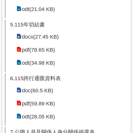
網
odt(21.04 KB)
站
導
5.115年切結書
覽
docx(27.45 KB)
市
政
pdf(78.65 KB)
信
箱
odt(34.98 KB)
E
6.115跨行通匯資料表
n
g
doc(60.5 KB)
l
i
pdf(59.89 KB)
s
h
odt(28.05 KB)
桃
園
7.公職人員及關係人身分關係揭露表