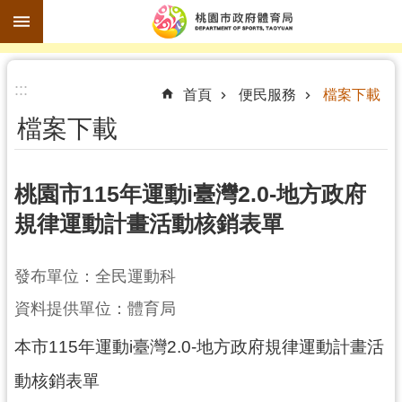
跳到主要內容區塊
進
:::
階
首頁
便民服務
檔案下載
搜
檔案下載
尋
桃園市115年運動i臺灣2.0-地方政府
規律運動計畫活動核銷表單
訊
息
公
發布單位：全民運動科
告
資料提供單位：體育局
認
本市115年運動i臺灣2.0-地方政府規律運動計畫活
識
體
動核銷表單
育