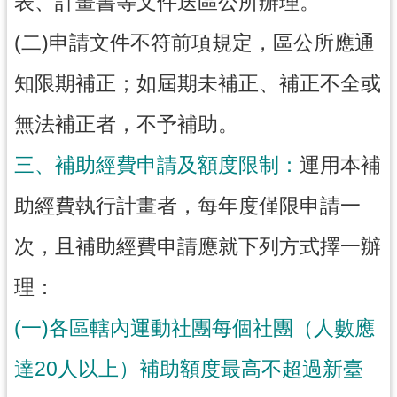
表、計畫書等文件送區公所辦理。
網
站
(二)申請文件不符前項規定，區公所應通
導
知限期補正；如屆期未補正、補正不全或
覽
市
無法補正者，不予補助。
政
信
三、補助經費申請及額度限制：
運用本補
箱
助經費執行計畫者，每年度僅限申請一
E
n
次，且補助經費申請應就下列方式擇一辦
g
l
理：
i
s
(一)各區轄內運動社團每個社團（人數應
h
桃
達20人以上）補助額度最高不超過新臺
園