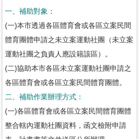
務
資
一、補助對象：
訊
(一)本市透過各區體育會或各區立案民間
便
民
體育團體申請之未立案運動社團（未立案
服
務
運動社團之負責人應設籍該區）。
政
(二)協助本市各區未立案運動社團申請之
府
資
各區體育會或各區立案民間體育團體。
訊
公
二、補助作業辦理方式：
開
(一)各區體育會或各區立案民間體育團體
回
整合轄內運動社團資料，函文檢附申請
首
頁