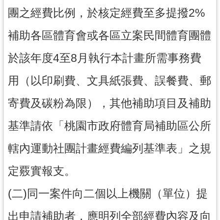
網
團之經費比例，於核定經費至多提撥2%
站
資
補助各區體育會或各區立案民間體育團體
料
開
於該年度4至8月執行本計畫所需事務費
放
宣
用（以印刷費、文具紙張費、誤餐費、郵
告
寄費及碳粉為限），其他補助項目及補助
桃
趣
基準請依「桃園市政府體育局補助區公所
總
動
轄內運動社團計畫經費編列基準表」之規
園
f
定覈實報支。
a
c
(二)同一案件向二個以上機關（單位）提
e
b
o
出申請補助者，應明列全部經費內容及向