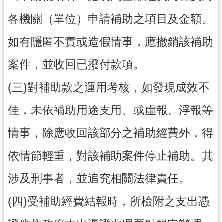
o
k
各機關（單位）申請補助之項目及金額。
桃
如有隱匿不實或造假情事，應撤銷該補助
趣
總
案件，並收回已撥付款項。
動
園
(三)對補助款之運用考核，如發現成效不
影
音
佳，未依補助用途支用、或虛報、浮報等
頻
道
情事，除應收回該部分之補助經費外，得
依情節輕重，對該補助案件停止補助。其
涉及刑事者，並追究相關法律責任。
(四)受補助經費結報時，所檢附之支出憑