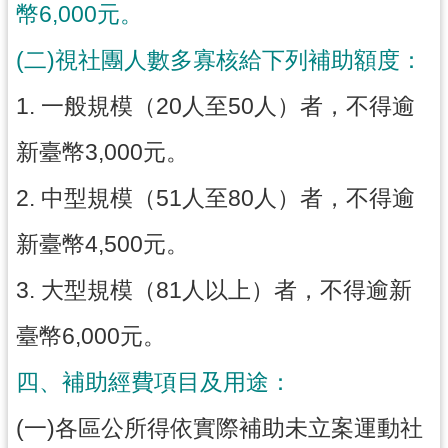
市
幣6,000元。
政
(二)視社團人數多寡核給下列補助額度：
府
1. 一般規模（20人至50人）者，不得逾
隱
私
新臺幣3,000元。
權
政
2. 中型規模（51人至80人）者，不得逾
策
新臺幣4,500元。
網
站
3. 大型規模（81人以上）者，不得逾新
安
全
臺幣6,000元。
政
策
四、補助經費項目及用途：
政
(一)各區公所得依實際補助未立案運動社
府