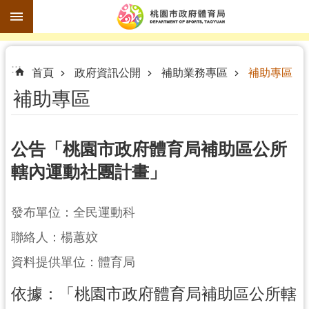
跳到主要內容區塊
進
:::
階
首頁
政府資訊公開
補助業務專區
補助專區
搜
補助專區
尋
公告「桃園市政府體育局補助區公所
轄內運動社團計畫」
訊
息
公
發布單位：全民運動科
告
聯絡人：楊蕙妏
認
資料提供單位：體育局
識
體
依據：「桃園市政府體育局補助區公所轄
育