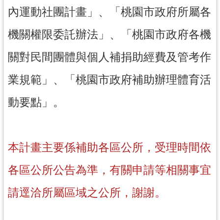
局
內運動社團計畫」、「桃園市政府所屬各
機
機關權限委託辦法」、「桃園市政府各機
關
通
關對民間團體與個人補捐助經費及管考作
訊
錄
業規範」、「桃園市政府補助辦理體育活
場
動要點」。
館
介
紹
本計畫主要係補助各區公所，受理時間依
體
育
各區公所公告為準，有關申請等相關事宜
活
動
請逕洽所屬區域之公所，謝謝。
業