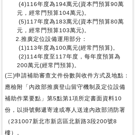
務
(4)116年度為194萬元(資本門預算90萬
資
元，經常門預算104萬元)。
訊
(5)117年度為183萬元(資本門預算80萬
便
元，經常門預算103萬元)。
民
2.推廣定位設備運用部分：
服
(1)113年度為100萬元(經常門預算)。
務
(2)114年度至117年度，每年度預算為
政
200萬元(經常門預算)。
府
(三)申請補助審查文件份數與收件方式及地點：
資
訊
應檢附「內政部推廣登山留守機制及定位設備
公
開
補助作業要點」第5點第1項所定書面資料10
份，以掛號郵遞寄達或專人送達內政部消防署
回
（231007新北市新店區北新路3段200號8
首
頁
樓）。