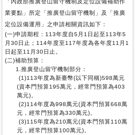
「內政部推廣登山留守機制及定位設備補助作
局
業要點」所定「推廣登山留守機制」及「推廣
機
定位設備運用」之申請相關資訊如下：
關
通
(一)申請期程：113年度自5月1日起至113年5
訊
月30日止；114年度至117年度為各年度11月1
錄
日起至11月30日止。
場
(二)補助預算：
館
1.推廣登山留守機制部分：
介
(1)113年度為新臺幣(以下同稱)598萬元
紹
(資本門預算195萬元，經常門預算為403
體
萬元)。
育
(2)114年度為998萬元(資本門預算668萬
活
元，經常門預算為330萬元)。
動
(3)115年度為210萬元(資本門預算110萬
業
元，經常門預算100萬元)。