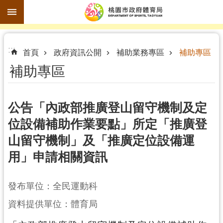
跳到主要內容區塊
進
:::
階
首頁
政府資訊公開
補助業務專區
補助專區
搜
補助專區
尋
公告「內政部推廣登山留守機制及定
位設備補助作業要點」所定「推廣登
訊
山留守機制」及「推廣定位設備運
息
公
用」申請相關資訊
告
認
發布單位：全民運動科
識
資料提供單位：體育局
體
育