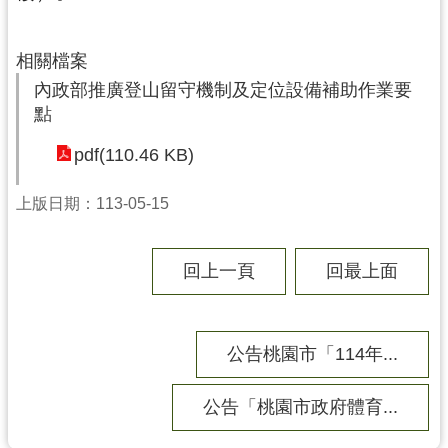
網
站
相關檔案
導
內政部推廣登山留守機制及定位設備補助作業要
覽
點
市
pdf(110.46 KB)
政
信
箱
上版日期：113-05-15
E
n
回上一頁
回最上面
g
l
i
s
公告桃園市「114年...
h
公告「桃園市政府體育...
桃
園