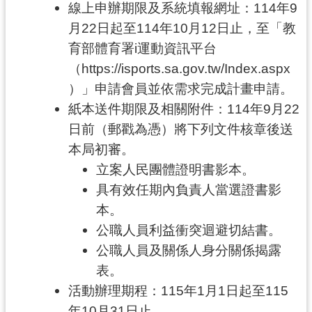
線上申辦期限及系統填報網址：114年9
網
月22日起至114年10月12日止，至「教
站
育部體育署i運動資訊平台
導
覽
（https://isports.sa.gov.tw/Index.aspx
）」申請會員並依需求完成計畫申請。
市
紙本送件期限及相關附件：114年9月22
政
信
日前（郵戳為憑）將下列文件核章後送
箱
本局初審。
立案人民團體證明書影本。
E
n
具有效任期內負責人當選證書影
g
本。
l
i
公職人員利益衝突迴避切結書。
s
公職人員及關係人身分關係揭露
h
表。
桃
活動辦理期程：115年1月1日起至115
園
年10月31日止。