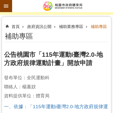
跳到主要內容區塊
進
:::
階
首頁
政府資訊公開
補助業務專區
補助專區
搜
補助專區
尋
公告桃園市「115年運動i臺灣2.0-地
方政府規律運動計畫」開放申請
訊
息
公
發布單位：全民運動科
告
聯絡人：楊蕙妏
認
資料提供單位：體育局
識
體
一、依據：「115年運動i臺灣2.0-地方政府規律運
育