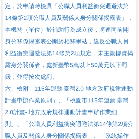
o
定，於申請時檢具「公職人員利益衝突迴避法第
k
14條第2項公職人員及關係人身分關係揭露表」，
桃
趣
本機關（單位）於補助行為成立後，將連同前開
總
身分關係揭露表公開於相關網站，違反公職人員
動
園
利益衝突迴避法第14條第2項規定，未主動據實揭
影
露身分關係者，處新臺幣5萬以上50萬元以下罰
音
頻
鍰，並得按次處罰。
道
六、檢附「115年運動i臺灣2.0-地方政府規律運動
計畫申辦作業原則」、「桃園市115年運動i臺灣
2.0計畫- 地方政府規律運動計畫申辦作業細
則」、「公職人員利益衝突迴避法第14條第2項公
職人員及關係人身分關係揭露表」、「系統操作