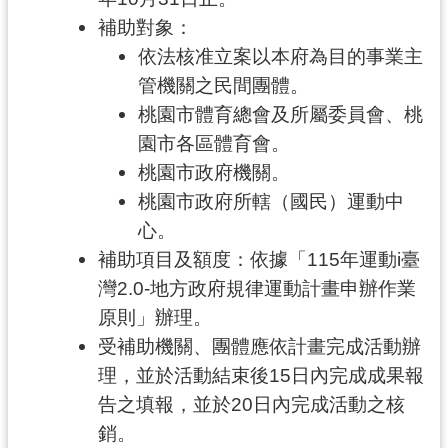
市
補助對象：
政
依法核准立案以本府為目的事業主
府
管機關之民間團體。
隱
桃園市體育總會及所屬委員會、桃
私
園市各區體育會。
權
桃園市政府機關。
政
桃園市政府所轄（國民）運動中
策
心。
網
補助項目及額度：依據「115年運動i臺
站
灣2.0-地方政府規律運動計畫申辦作業
安
全
原則」辦理。
政
受補助機關、團體應依計畫完成活動辦
策
理，並於活動結束後15日內完成成果報
告之填報，並於20日內完成活動之核
政
府
銷。