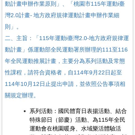
動計畫申辦作業原則」、「桃園市115年運動i臺
局
灣2.0計畫- 地方政府規律運動計畫申辦作業細
機
關
則」。
通
二、主旨：「115年運動i臺灣2.0-地方政府規律運
訊
錄
動計畫」係運動部全民運動署所辦理的111至116
場
年全民運動推展計畫，主要分為系列活動及常態
館
性課程，請符合資格者，自114年9月22日起至
介
紹
114年10月12日止提出申請，並依照公告事項相
體
關規定辦理。
育
活
系列活動：國民體育日表揚活動、結合
動
特殊節日（節慶）活動、為115年全民
業
運動會在桃園暖身、水域樂活體驗活