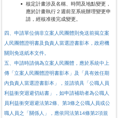
網
核定計畫涉及名稱、時間及地點變更，
站
應於計畫執行２週前至系統辦理變更申
資
請，經核准後完成變更。
料
開
放
四、申請單位倘非立案人民團體則免送前揭立案
宣
人民團體證明書及負責人當選證書影本，政府機
告
關則免送紙本文件。
桃
趣
五、申請時請倘為立案人民團體，應於系統中上
總
傳「立案人民團體證明書影本」及「具有效任期
動
園
內負責人當選證書影本」，並請填具「公職人員
f
a
利益衝突迴避切結書」，如申請補助者為公職人
c
員利益衝突迴避法第2條、第3條之公職人員或公
e
b
職人員之「關係人」，應依同法第14條第2項規
o