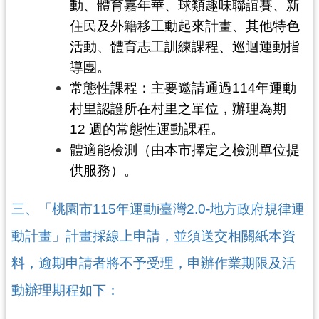
務
動、體育嘉年華、球類趣味聯誼賽、新
資
住民及外籍移工動起來計畫、其他特色
訊
活動、體育志工訓練課程、巡迴運動指
便
導團。
民
常態性課程：主要邀請通過114年運動
服
村里認證所在村里之單位，辦理為期
務
12 週的常態性運動課程。
政
體適能檢測（由本市擇定之檢測單位提
府
供服務）。
資
訊
三、「桃園市115年運動i臺灣2.0-地方政府規律運
公
開
動計畫」計畫採線上申請，並須送交相關紙本資
料，逾期申請者將不予受理，申辦作業期限及活
回
首
動辦理期程如下：
頁