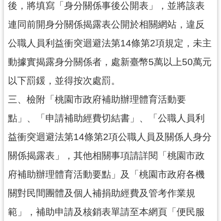
o
後，將填寫「身分關係事後公開表」，並將該表
k
連同前開身分關係揭露表公開於相關網站，違反
桃
公職人員利益衝突迴避法第14條第2項規定，未主
趣
總
動據實揭露身分關係者，處新臺幣5萬以上50萬元
動
以下罰鍰，並得按次處罰。
園
影
三、檢附「桃園市政府補助辦理體育活動要
音
點」、「申請補助經費切結書」、「公職人員利
頻
道
益衝突迴避法第14條第2項公職人員及關係人身分
關係揭露表」，其他相關事項請詳閱「桃園市政
府補助辦理體育活動要點」及「桃園市政府各機
關對民間團體及個人補捐助經費及管考作業規
範」，補助申請及核銷表單請至本網頁「便民服