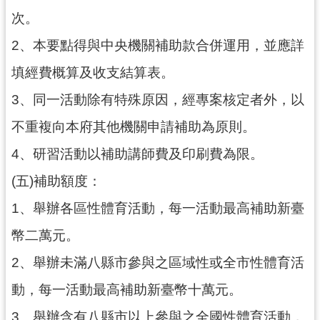
網
次。
站
2、本要點得與中央機關補助款合併運用，並應詳
導
覽
填經費概算及收支結算表。
市
3、同一活動除有特殊原因，經專案核定者外，以
政
不重複向本府其他機關申請補助為原則。
信
箱
4、研習活動以補助講師費及印刷費為限。
E
(五)補助額度：
n
g
1、舉辦各區性體育活動，每一活動最高補助新臺
l
幣二萬元。
i
s
2、舉辦未滿八縣市參與之區域性或全市性體育活
h
動，每一活動最高補助新臺幣十萬元。
桃
園
3、舉辦含有八縣市以上參與之全國性體育活動，