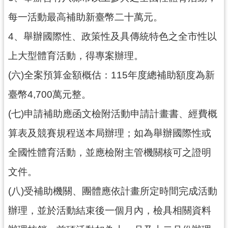
市
每一活動最高補助新臺幣二十萬元。
政
府
4、舉辦國際性、政策性及具傳統特色之全市性以
隱
上大型體育活動，得專案辦理。
私
(六)全案預算金額概估：115年度總補助額度為新
權
政
臺幣4,700萬元整。
策
(七)申請補助應函文檢附活動申請計畫書、經費概
網
算表及競賽規程送本局辦理；如為舉辦國際性或
站
安
全國性體育活動，並應檢附主管機關核可之證明
全
文件。
政
策
(八)受補助機關、團體應依計畫所定時間完成活動
政
辦理，並於活動結束後一個月內，檢具相關資料
府