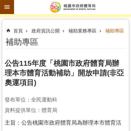
跳到主要內容區塊
進
:::
階
首頁
政府資訊公開
補助業務專區
補助專區
搜
補助專區
尋
公告115年度「桃園市政府體育局辦
理本市體育活動補助」開放申請(非亞
訊
奧運項目)
息
公
告
發布單位：全民運動科
認
資料提供單位：體育局
識
主旨：公告桃園市政府體育局為辦理本市體育活
體
育