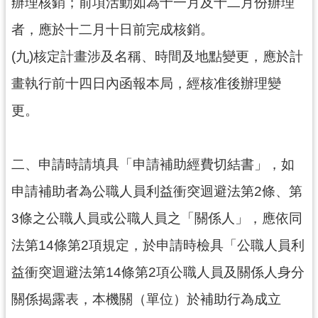
辦理核銷；前項活動如為十一月及十二月份辦理
網
站
者，應於十二月十日前完成核銷。
資
料
(九)核定計畫涉及名稱、時間及地點變更，應於計
開
畫執行前十四日內函報本局，經核准後辦理變
放
宣
更。
告
桃
二、申請時請填具「申請補助經費切結書」，如
趣
總
申請補助者為公職人員利益衝突迴避法第2條、第
動
3條之公職人員或公職人員之「關係人」，應依同
園
f
法第14條第2項規定，於申請時檢具「公職人員利
a
c
益衝突迴避法第14條第2項公職人員及關係人身分
e
b
關係揭露表，本機關（單位）於補助行為成立
o