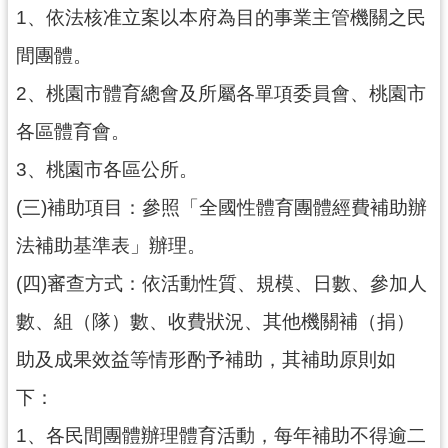
務
1、依法核准立案以本府為目的事業主管機關之民
資
訊
間團體。
便
2、桃園市體育總會及所屬各單項委員會、桃園市
民
各區體育會。
服
務
3、桃園市各區公所。
政
(三)補助項目：參照「全國性體育團體經費補助辦
府
法補助基準表」辦理。
資
訊
(四)審查方式：依活動性質、規模、日數、參加人
公
數、組（隊）數、收費狀況、其他機關補（捐）
開
助及成果效益等情形酌予補助，其補助原則如
回
下：
首
頁
1、各民間團體辦理體育活動，每年補助不得逾二