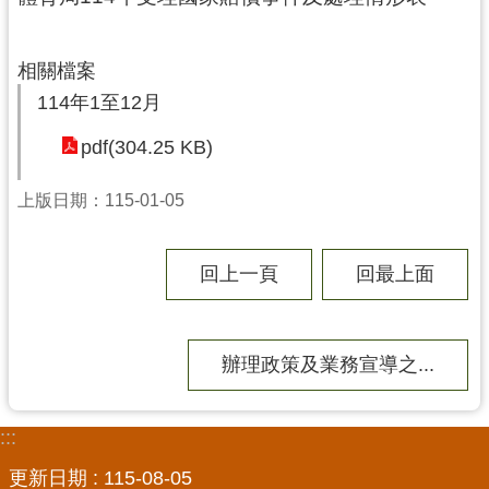
局
機
相關檔案
關
114年1至12月
通
訊
pdf(304.25 KB)
錄
上版日期：115-01-05
場
館
介
回上一頁
回最上面
紹
體
辦理政策及業務宣導之...
育
活
動
:::
業
更新日期
115-08-05