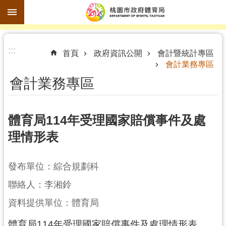
跳到主要內容區塊
進
:::
階
首頁
政府資訊公開
會計暨統計專區
會計業務專區
搜
尋
會計業務專區
體育局114年受理國家賠償事件及處
訊
理情形表
息
公
發布單位：綜合規劃科
告
聯絡人：李湘鈴
認
識
資料提供單位：體育局
體
體育局114年受理國家賠償事件及處理情形表
育