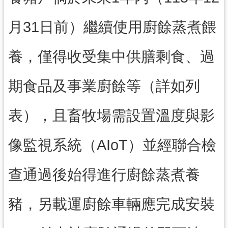
局
月31日前）繼續使用廚餘蒸煮餵
機
關
養，僅得收受集中供膳剩食、過
通
訊
錄
期食品及事業廚餘等（詳如列
場
表），且畜牧場需設置溫度與影
館
介
紹
像監視系統（AIoT）並經聯合檢
體
育
查通過後始得進行廚餘蒸煮養
活
動
豬，另載運廚餘車輛應完成安裝
業