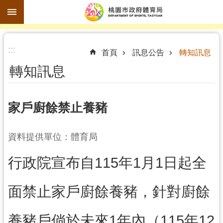
跳到主要內容區塊
進
:::
階
首頁
訊息公告
轉知訊息
搜
轉知訊息
尋
家戶廚餘禁止養豬
訊
資料提供單位：體育局
息
公
行政院宣布自115年1月1日起全
告
認
面禁止家戶廚餘養豬，針對廚餘
識
體
養豬戶倘於未來1年內（115年12
育