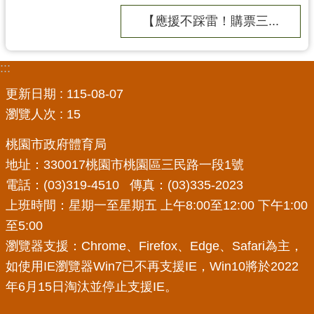
網
【應援不踩雷！購票三...
站
導
覽
:::
市
更新日期
115-08-07
政
瀏覽人次
15
信
箱
桃園市政府體育局
地址：330017桃園市桃園區三民路一段1號
E
電話：(03)319-4510 傳真：(03)335-2023
n
g
上班時間：星期一至星期五 上午8:00至12:00 下午1:00
l
至5:00
i
s
瀏覽器支援：Chrome、Firefox、Edge、Safari為主，
h
如使用IE瀏覽器Win7已不再支援IE，Win10將於2022
年6月15日淘汰並停止支援IE。
桃
園