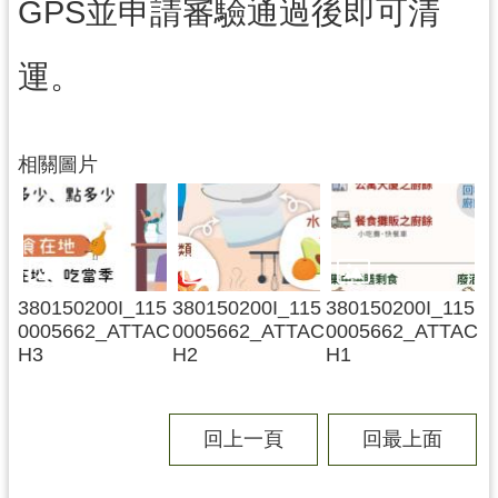
務
GPS並申請審驗通過後即可清
資
訊
運。
便
民
服
相關圖片
務
政
府
資
訊
380150200I_115
380150200I_115
380150200I_115
0005662_ATTAC
0005662_ATTAC
0005662_ATTAC
公
H3
H2
H1
開
回
回上一頁
回最上面
首
頁