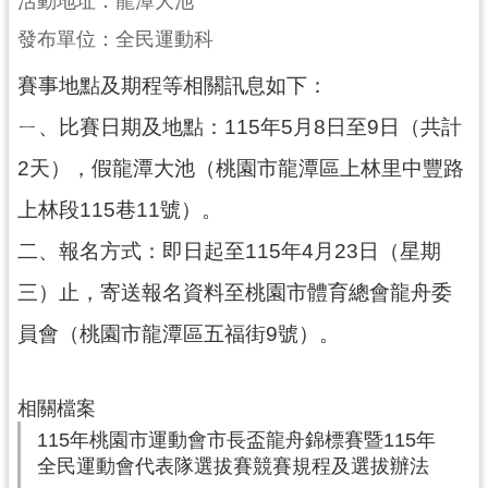
活動地址：龍潭大池
局
發布單位：全民運動科
機
賽事地點及期程等相關訊息如下：
關
通
ㄧ、比賽日期及地點：115年5月8日至9日（共計
訊
2天），假龍潭大池（桃園市龍潭區上林里中豐路
錄
上林段115巷11號）。
場
館
二、報名方式：即日起至115年4月23日（星期
介
三）止，寄送報名資料至桃園市體育總會龍舟委
紹
員會（桃園市龍潭區五福街9號）。
體
育
活
相關檔案
動
115年桃園市運動會市長盃龍舟錦標賽暨115年
業
全民運動會代表隊選拔賽競賽規程及選拔辦法