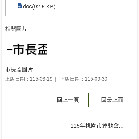
務
doc(92.5 KB)
資
訊
便
相關圖片
民
服
務
政
市長盃圖片
府
資
上版日期：115-03-19
下版日期：115-09-30
訊
公
開
回上一頁
回最上面
回
首
115年桃園市運動會...
頁