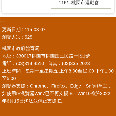
115年桃園市運動會...
網
站
導
:::
覽
更新日期
115-08-07
市
瀏覽人次
525
政
信
桃園市政府體育局
箱
地址：330017桃園市桃園區三民路一段1號
E
電話：(03)319-4510 傳真：(03)335-2023
n
上班時間：星期一至星期五 上午8:00至12:00 下午1:00
g
至5:00
l
i
瀏覽器支援：Chrome、Firefox、Edge、Safari為主，
s
如使用IE瀏覽器Win7已不再支援IE，Win10將於2022
h
年6月15日淘汰並停止支援IE。
桃
園