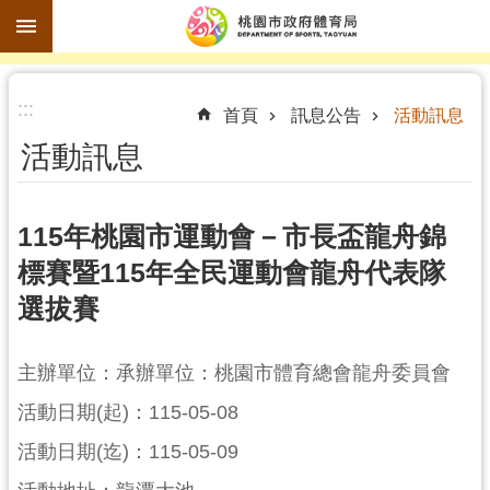
跳到主要內容區塊
進
:::
階
首頁
訊息公告
活動訊息
搜
活動訊息
尋
115年桃園市運動會－市長盃龍舟錦
標賽暨115年全民運動會龍舟代表隊
訊
選拔賽
息
公
告
主辦單位：承辦單位：桃園市體育總會龍舟委員會
認
活動日期(起)：115-05-08
識
活動日期(迄)：115-05-09
體
育