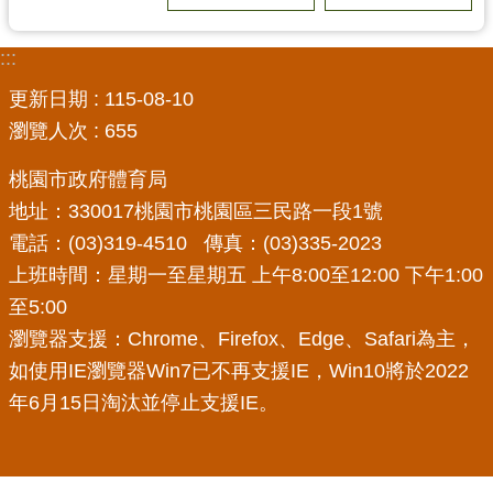
局
:::
機
關
更新日期
115-08-10
通
瀏覽人次
655
訊
錄
桃園市政府體育局
地址：330017桃園市桃園區三民路一段1號
場
電話：(03)319-4510 傳真：(03)335-2023
館
介
上班時間：星期一至星期五 上午8:00至12:00 下午1:00
紹
至5:00
瀏覽器支援：Chrome、Firefox、Edge、Safari為主，
體
育
如使用IE瀏覽器Win7已不再支援IE，Win10將於2022
活
年6月15日淘汰並停止支援IE。
動
業