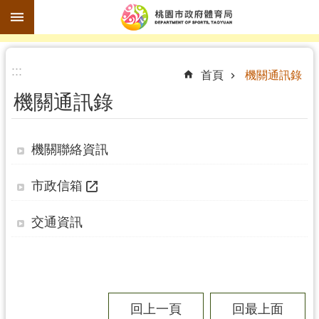
跳到主要內容區塊
進
:::
階
首頁
機關通訊錄
搜
機關通訊錄
尋
機關聯絡資訊
訊
市政信箱
息
公
交通資訊
告
認
識
體
回上一頁
回最上面
育