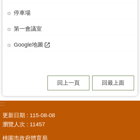
局
停車場
機
關
第一會議室
通
訊
Google地圖
錄
場
館
介
回上一頁
回最上面
紹
體
:::
育
活
更新日期
115-08-08
動
瀏覽人次
11457
業
桃園市政府體育局