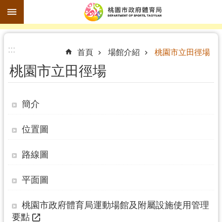
跳到主要內容區塊
進
:::
階
首頁
場館介紹
桃園市立田徑場
搜
桃園市立田徑場
尋
簡介
訊
位置圖
息
公
路線圖
告
平面圖
認
識
桃園市政府體育局運動場館及附屬設施使用管理
體
要點
育