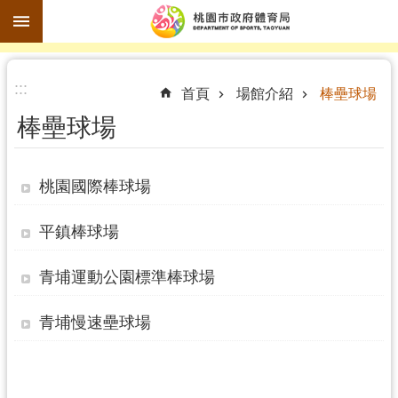
跳到主要內容區塊
進
:::
階
首頁
場館介紹
棒壘球場
搜
棒壘球場
尋
桃園國際棒球場
訊
平鎮棒球場
息
公
青埔運動公園標準棒球場
告
青埔慢速壘球場
認
識
體
育