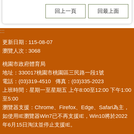
局
回上一頁
回最上面
機
關
:::
通
訊
更新日期
115-08-07
錄
瀏覽人次
3068
場
桃園市政府體育局
館
地址：330017桃園市桃園區三民路一段1號
介
紹
電話：(03)319-4510 傳真：(03)335-2023
上班時間：星期一至星期五 上午8:00至12:00 下午1:00
體
至5:00
育
瀏覽器支援：Chrome、Firefox、Edge、Safari為主，
活
動
如使用IE瀏覽器Win7已不再支援IE，Win10將於2022
年6月15日淘汰並停止支援IE。
業