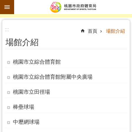
跳到主要內容區塊
進
:::
階
首頁
場館介紹
搜
場館介紹
尋
桃園市立綜合體育館
訊
桃園市立綜合體育館附屬中央廣場
息
公
桃園市立田徑場
告
棒壘球場
認
識
中壢網球場
體
育