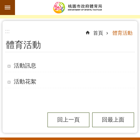
跳到主要內容區塊
進
:::
階
首頁
體育活動
搜
體育活動
尋
活動訊息
訊
活動花絮
息
公
告
認
回上一頁
回最上面
識
體
育