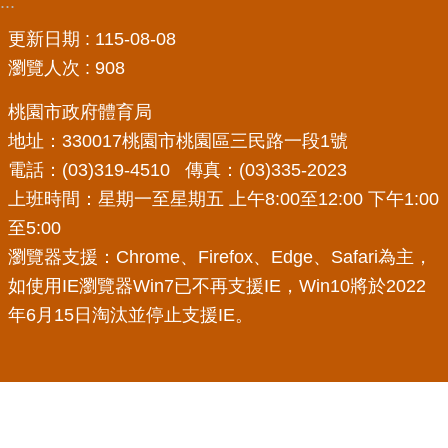
:::
局
更新日期
115-08-08
機
瀏覽人次
908
關
通
桃園市政府體育局
訊
地址：330017桃園市桃園區三民路一段1號
錄
電話：(03)319-4510 傳真：(03)335-2023
場
上班時間：星期一至星期五 上午8:00至12:00 下午1:00
館
至5:00
介
瀏覽器支援：Chrome、Firefox、Edge、Safari為主，
紹
如使用IE瀏覽器Win7已不再支援IE，Win10將於2022
體
年6月15日淘汰並停止支援IE。
育
活
動
業