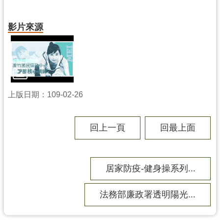
務
資
訊
影片來源
便
民
服
務
上版日期：109-02-26
政
府
資
回上一頁
回最上面
訊
公
開
居家防疫-健身操系列...
回
法務部廉政署透明陽光...
首
頁