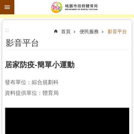
跳到主要內容區塊
進
:::
階
首頁
便民服務
影音平台
搜
影音平台
尋
居家防疫-簡單小運動
訊
發布單位：綜合規劃科
息
公
資料提供單位：體育局
告
認
識
體
育