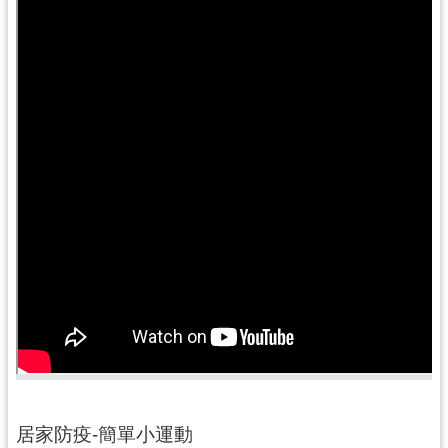
局
機
關
通
訊
錄
場
館
介
紹
體
育
活
動
業
居家防疫-簡單小運動