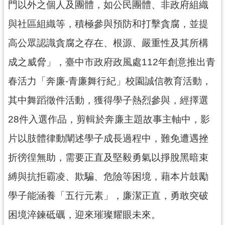
門以外之個人及團體，如公民團體、非政府組織
局
與社區組織等，積極參與預防和打擊貪腐，並提
機
高公眾認識貪腐之存在、根源、嚴重性及其所構
關
通
成之威脅」，臺中市政府政風處112年創意推出青
訊
錄
春活力「奔廉-青廉舞行紀」校園誠信教育活動，
其中舞蹈徵件活動，獲得學子熱烈參與，經擇選
場
館
28件入選作品，剪輯於奔廉主題故事主軸中，影
介
紹
片以肢體律動闡述學子成長過程中，難免遭遇挫
體
折徬徨無助，需要正直及堅毅勇氣以掙脫黑暗束
育
縛與抗拒霸凌、欺騙、危險等困境，藉本片鼓勵
活
動
學子能涵養「五行元素」，廉潔正直，勇敢突破
業
困境淬鍊砥礪，迎來璀璨耀眼未來。