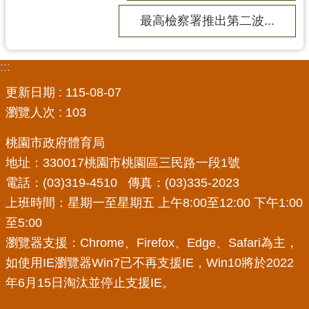
網
最高檢察署推出第二波...
站
導
覽
:::
市
更新日期
115-08-07
政
瀏覽人次
103
信
箱
桃園市政府體育局
地址：330017桃園市桃園區三民路一段1號
E
電話：(03)319-4510 傳真：(03)335-2023
n
g
上班時間：星期一至星期五 上午8:00至12:00 下午1:00
l
至5:00
i
s
瀏覽器支援：Chrome、Firefox、Edge、Safari為主，
h
如使用IE瀏覽器Win7已不再支援IE，Win10將於2022
年6月15日淘汰並停止支援IE。
桃
園