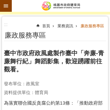
跳到主要內容區塊
進
:::
階
首頁
業務資訊
廉政服務專區
搜
廉政服務專區
尋
臺中市政府政風處製作臺中「奔廉-青
廉舞行紀」舞蹈影集，歡迎踴躍前往
訊
觀看。
息
公
告
發布單位：政風室
認
資料提供單位：體育局
識
為落實聯合國反貪腐公約第13條：「推動政府部
體
育