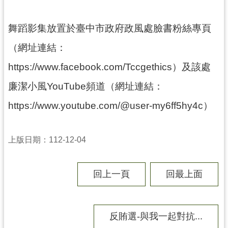
務
資
訊
舞蹈影集放置於臺中市政府政風處臉書粉絲專頁
便
（網址連結：
民
https://www.facebook.com/Tccgethics）及該處
服
務
廉潔小風YouTube頻道（網址連結：
政
https://www.youtube.com/@user-my6ff5hy4c）
府
資
訊
上版日期：112-12-04
公
開
回上一頁
回最上面
回
首
反賄選-與我一起對抗...
頁