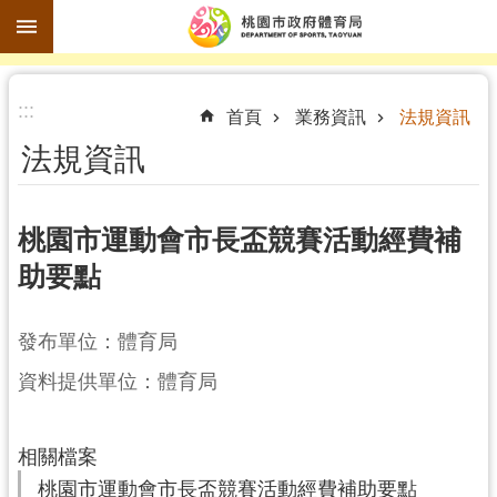
跳到主要內容區塊
進
:::
階
首頁
業務資訊
法規資訊
搜
法規資訊
尋
桃園市運動會市長盃競賽活動經費補
助要點
訊
息
公
發布單位：體育局
告
資料提供單位：體育局
認
識
相關檔案
體
桃園市運動會市長盃競賽活動經費補助要點
育