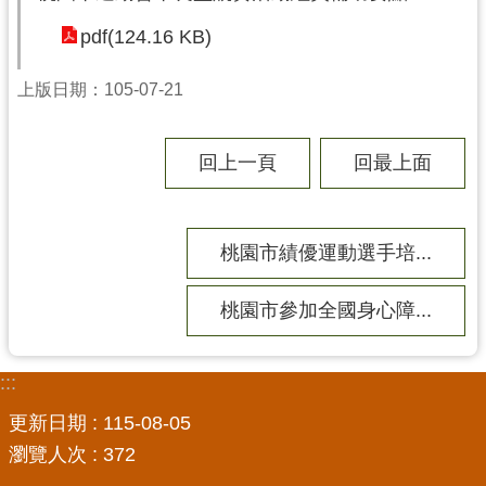
局
pdf(124.16 KB)
機
上版日期：105-07-21
關
通
訊
回上一頁
回最上面
錄
場
館
桃園市績優運動選手培...
介
紹
桃園市參加全國身心障...
體
育
:::
活
動
更新日期
115-08-05
瀏覽人次
372
業