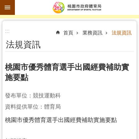
跳到主要內容區塊
進
:::
階
首頁
業務資訊
法規資訊
搜
法規資訊
尋
桃園市優秀體育選手出國經費補助實
施要點
訊
息
公
發布單位：競技運動科
告
資料提供單位：體育局
認
桃園市優秀體育選手出國經費補助實施要點
識
體
育