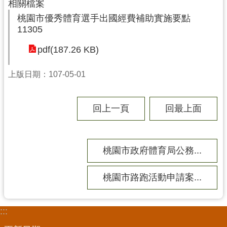
相關檔案
局
桃園市優秀體育選手出國經費補助實施要點
11305
機
關
pdf(187.26 KB)
通
訊
上版日期：107-05-01
錄
場
回上一頁
回最上面
館
介
紹
桃園市政府體育局公務...
體
育
桃園市路跑活動申請案...
活
動
:::
業