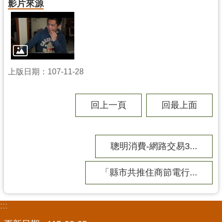
影片來源
局
機
關
通
訊
上版日期：107-11-28
錄
場
回上一頁
回最上面
館
介
紹
聰明消費-網路交易3...
體
育
「縣市共推住商節電行...
活
動
:::
業