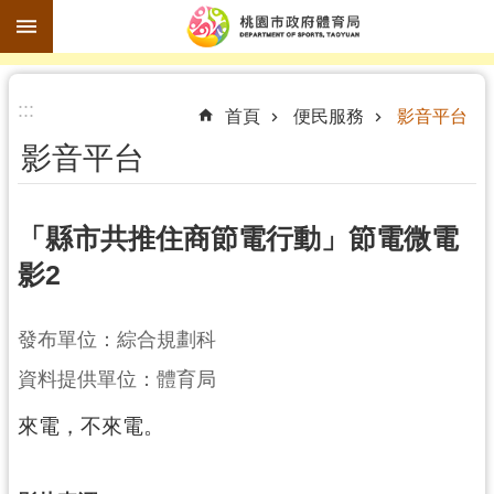
跳到主要內容區塊
進
:::
階
首頁
便民服務
影音平台
搜
影音平台
尋
「縣市共推住商節電行動」節電微電
影2
訊
息
公
發布單位：綜合規劃科
告
資料提供單位：體育局
認
來電，不來電。
識
體
育