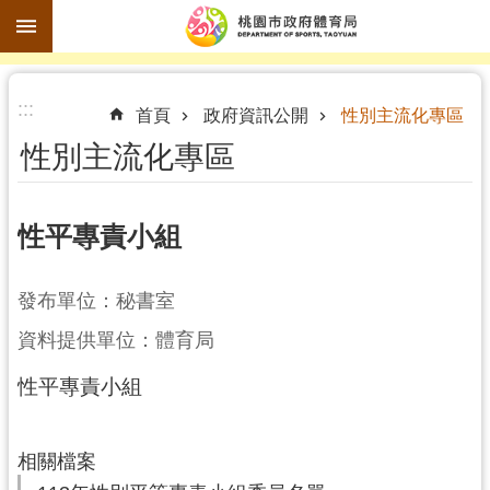
跳到主要內容區塊
進
:::
階
首頁
政府資訊公開
性別主流化專區
搜
性別主流化專區
尋
性平專責小組
訊
發布單位：秘書室
息
公
資料提供單位：體育局
告
性平專責小組
認
識
體
相關檔案
育