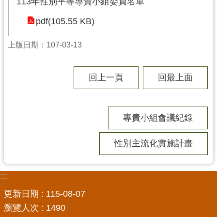
113年性別平等專責小組委員名單
局
pdf(105.55 KB)
機
關
上版日期：107-03-13
通
訊
錄
回上一頁
回最上面
場
館
專責小組會議紀錄
介
紹
性別主流化實施計畫
體
育
活
:::
動
更新日期
115-08-07
業
瀏覽人次
1490