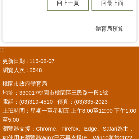
o
回上一頁
回最上面
k
桃
體育局預算
趣
總
動
:::
園
影
更新日期
115-08-07
音
瀏覽人次
2548
頻
道
桃園市政府體育局
地址：330017桃園市桃園區三民路一段1號
電話：(03)319-4510 傳真：(03)335-2023
上班時間：星期一至星期五 上午8:00至12:00 下午1:00
至5:00
瀏覽器支援：Chrome、Firefox、Edge、Safari為主，
如使用IE瀏覽器Win7已不再支援IE，Win10將於2022