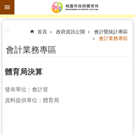
跳到主要內容區塊
進
:::
階
首頁
政府資訊公開
會計暨統計專區
會計業務專區
搜
尋
會計業務專區
體育局決算
訊
息
發布單位：會計室
公
告
資料提供單位：體育局
認
識
體
育