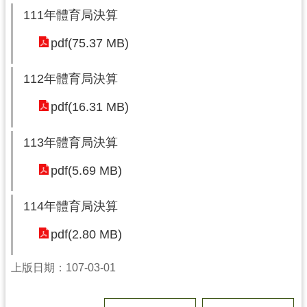
網
111年體育局決算
站
資
pdf(75.37 MB)
料
開
112年體育局決算
放
宣
pdf(16.31 MB)
告
113年體育局決算
桃
趣
pdf(5.69 MB)
總
動
114年體育局決算
園
f
pdf(2.80 MB)
a
c
上版日期：107-03-01
e
b
o