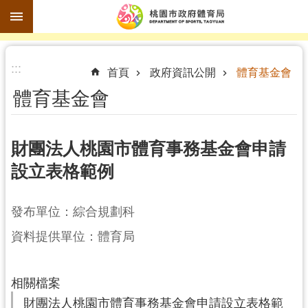
跳到主要內容區塊
進
:::
階
首頁
政府資訊公開
體育基金會
搜
體育基金會
尋
財團法人桃園市體育事務基金會申請
設立表格範例
訊
息
公
發布單位：綜合規劃科
告
資料提供單位：體育局
認
識
相關檔案
體
財團法人桃園市體育事務基金會申請設立表格範
育