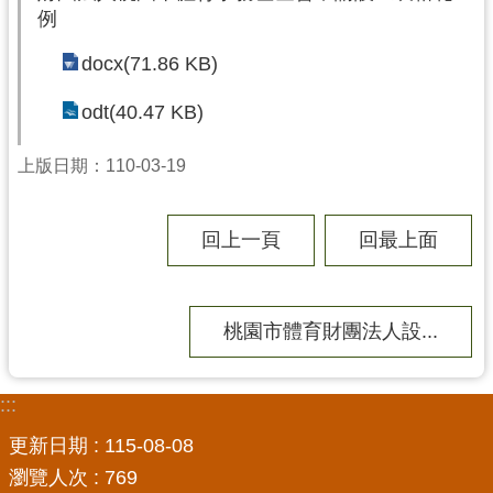
例
局
docx(71.86 KB)
機
關
odt(40.47 KB)
通
訊
上版日期：110-03-19
錄
場
回上一頁
回最上面
館
介
紹
桃園市體育財團法人設...
體
育
活
:::
動
更新日期
115-08-08
業
瀏覽人次
769