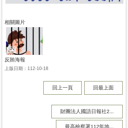
務
資
訊
相關圖片
便
民
服
務
政
反賄海報
府
上版日期：112-10-18
資
訊
公
回上一頁
回最上面
開
回
財團法人國語日報社2...
首
頁
最高檢察署112年地...