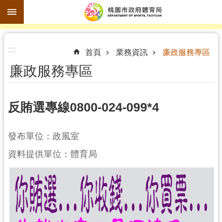
跳到主要內容區塊
進
:::
階
首頁
業務資訊
廉政服務專區
搜
廉政服務專區
尋
反賄選專線0800-024-099*4
訊
發布單位：政風室
息
公
資料提供單位：體育局
告
認
識
體
育