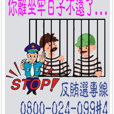
局
機
關
通
訊
錄
場
館
介
紹
體
育
活
動
業