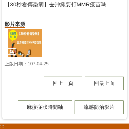
務
【30秒看傳染病】去沖繩要打MMR疫苗嗎
資
訊
影片來源
便
民
服
務
政
上版日期：107-04-25
府
資
訊
回上一頁
回最上面
公
開
麻疹症狀時間軸
流感防治影片
回
首
頁
:::