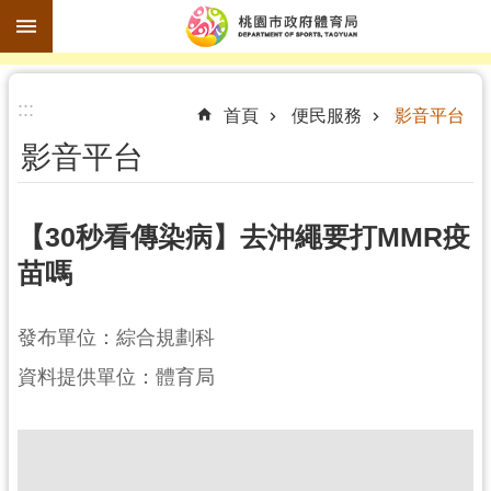
跳到主要內容區塊
進
:::
階
首頁
便民服務
影音平台
搜
影音平台
尋
【30秒看傳染病】去沖繩要打MMR疫
苗嗎
訊
息
公
發布單位：綜合規劃科
告
資料提供單位：體育局
認
識
體
育