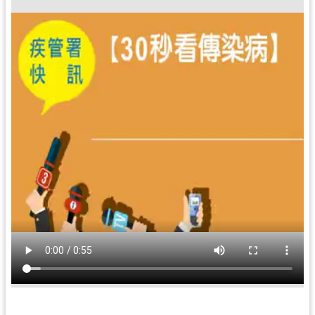
局
機
關
通
訊
錄
場
館
介
紹
體
育
活
動
業